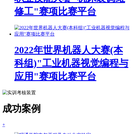
修工"赛项比赛平台
2022年世界机器人大赛(本
科组)"工业机器视觉编程与
应用"赛项比赛平台
成功案例
+