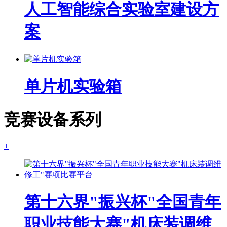
人工智能综合实验室建设方
案
单片机实验箱
竞赛设备系列
+
第十六界"振兴杯"全国青年
职业技能大赛"机床装调维