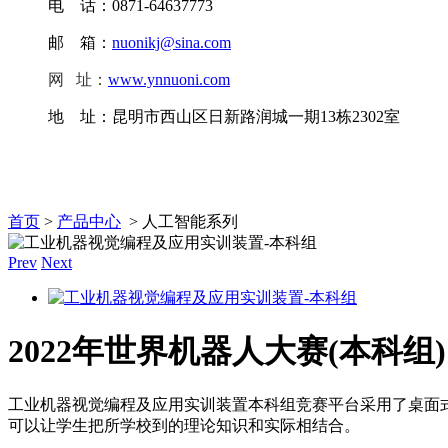
电 话：0871-64637773
邮 箱：
nuonikj@sina.com
网
址
：
www.ynnuoni.com
地 址：昆明市西山区日新路润城一期13栋2302室
首页
>
产品中心
> 人工智能系列
Prev
Next
2022年世界机器人大赛(本科
工业机器视觉编程及应用实训装置本科组竞赛平台采用了桌面
可以让学生把所学校到的理论知识和实际相结合。