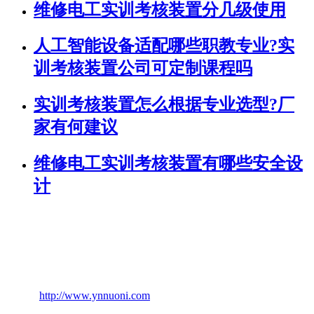
维修电工实训考核装置分几级使用
人工智能设备适配哪些职教专业?实
训考核装置公司可定制课程吗
实训考核装置怎么根据专业选型?厂
家有何建议
维修电工实训考核装置有哪些安全设
计
联系人：陈经理 13708870934
电话：0871-64637773
邮箱：nuonikj@sina.com
网址：
http://www.ynnuoni.com
技术支持：云南热搜科技