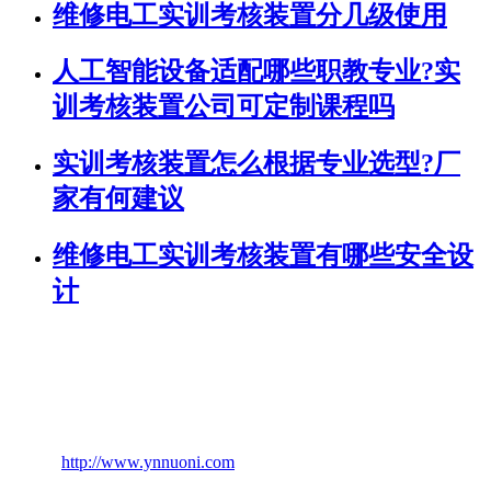
维修电工实训考核装置分几级使用
人工智能设备适配哪些职教专业?实
训考核装置公司可定制课程吗
实训考核装置怎么根据专业选型?厂
家有何建议
维修电工实训考核装置有哪些安全设
计
联系人：陈经理 13708870934
电话：0871-64637773
邮箱：nuonikj@sina.com
网址：
http://www.ynnuoni.com
技术支持：云南热搜科技