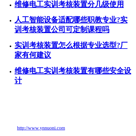
维修电工实训考核装置分几级使用
人工智能设备适配哪些职教专业?实
训考核装置公司可定制课程吗
实训考核装置怎么根据专业选型?厂
家有何建议
维修电工实训考核装置有哪些安全设
计
联系人：陈经理 13708870934
电话：0871-64637773
邮箱：nuonikj@sina.com
网址：
http://www.ynnuoni.com
技术支持：云南热搜科技