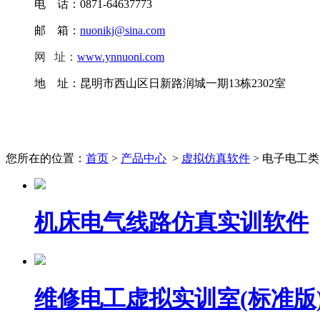
电 话：0871-64637773
邮 箱：
nuonikj@sina.com
网
址
：
www.ynnuoni.com
地 址：昆明市西山区日新路润城一期13栋2302室
您所在的位置：
首页
>
产品中心
>
虚拟仿真软件
> 电子电工类
机床电气线路仿真实训软件
维修电工虚拟实训室(标准版